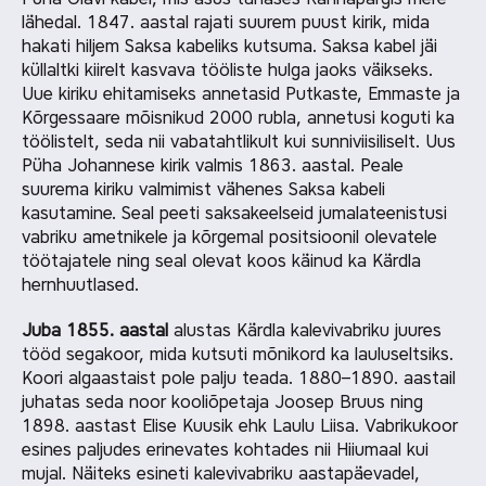
lähedal. 1847. aastal rajati suurem puust kirik, mida
hakati hiljem Saksa kabeliks kutsuma. Saksa kabel jäi
küllaltki kiirelt kasvava tööliste hulga jaoks väikseks.
Uue kiriku ehitamiseks annetasid Putkaste, Emmaste ja
Kõrgessaare mõisnikud 2000 rubla, annetusi koguti ka
töölistelt, seda nii vabatahtlikult kui sunniviisiliselt. Uus
Püha Johannese kirik valmis 1863. aastal. Peale
suurema kiriku valmimist vähenes Saksa kabeli
kasutamine. Seal peeti saksakeelseid jumalateenistusi
vabriku ametnikele ja kõrgemal positsioonil olevatele
töötajatele ning seal olevat koos käinud ka Kärdla
hernhuutlased.
Juba 1855. aastal
alustas Kärdla kalevivabriku juures
tööd segakoor, mida kutsuti mõnikord ka lauluseltsiks.
Koori algaastaist pole palju teada. 1880–1890. aastail
juhatas seda noor kooliõpetaja Joosep Bruus ning
1898. aastast Elise Kuusik ehk Laulu Liisa. Vabrikukoor
esines paljudes erinevates kohtades nii Hiiumaal kui
mujal. Näiteks esineti kalevivabriku aastapäevadel,