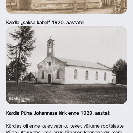
Kärdla „saksa kabel“ 1920. aastatel
Kärdla Püha Johannese kirik enne 1929. aastat
Kärdlas oli enne kalevivabriku teket väikene rootslaste
Püha Olavi kabel, mis asus tänases Rannapargis mere