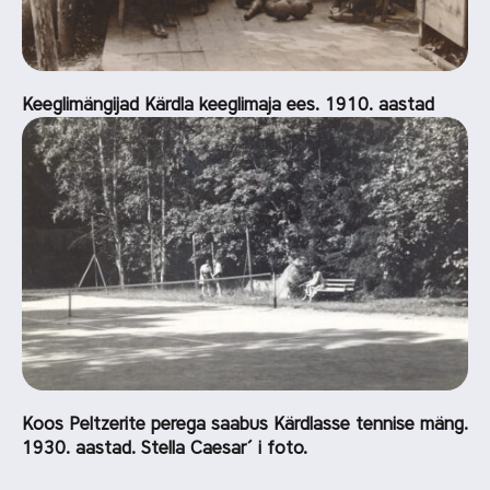
Keeglimängijad Kärdla keeglimaja ees. 1910. aastad
Koos Peltzerite perega saabus Kärdlasse tennise mäng.
1930. aastad. Stella Caesar´ i foto.