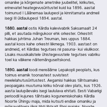
omanike ja kõrgemate ametnike juubelitel, kirikutes,
erinevatel heategevusüritustel kuid ka 1896. aastal
toimunud I Läänemaa laulupeol ja kinnitamata andmeil
isegi III üldlaulupeol 1894. aastal.
1880. aastal
ostis Kärdla kalevivabrik Saksamaalt 24
pilli, et asutada mängukoor ehk orkester. Orkestrit
hakkas juhtima Juhan Treuman, kes uppus 1884.
aastal koos kahe orkestri liikmega. 1903. aastast on
andmeid, et Kärdlas tegutses nii pasuna- kui viiulikoor.
Lisaks muusikalistele ühistegevustele tegutses vabriku
toel ka väikene näitemänguseltskond.
1890. aastail
loodi mereäärne Lepakopli peoplats, kus
toimus enamik toonastest suvistest
meelelahutusüritustest. Aegamisi hakkas tähtsamaks
peopaigaks muutuma kiriku kõrval olev plats, kus 1926.
aasta laulupäevaks isegi laululava ehitati. Eesti Vabariigi
perioodil kujunes tähtsaks kogunemiskohaks Kärdla
Noorte Ühingu maja, mida kutsuti endise omaniku ja
mõisavalitseja järgi tihti lihtsalt Ehni majaks. Noorte