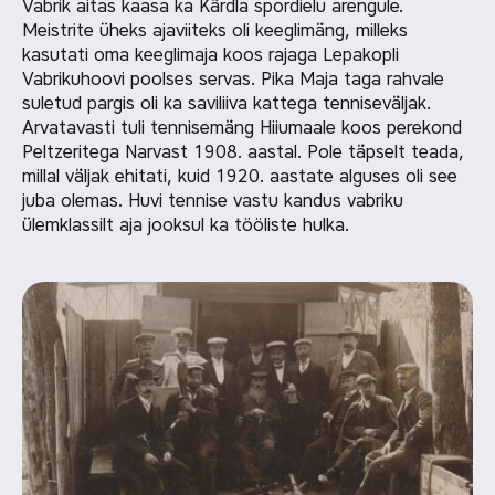
Vabrik aitas kaasa ka Kärdla spordielu arengule.
Meistrite üheks ajaviiteks oli keeglimäng, milleks
kasutati oma keeglimaja koos rajaga Lepakopli
Vabrikuhoovi poolses servas. Pika Maja taga rahvale
suletud pargis oli ka saviliiva kattega tenniseväljak.
Arvatavasti tuli tennisemäng Hiiumaale koos perekond
Peltzeritega Narvast 1908. aastal. Pole täpselt teada,
millal väljak ehitati, kuid 1920. aastate alguses oli see
juba olemas. Huvi tennise vastu kandus vabriku
ülemklassilt aja jooksul ka tööliste hulka.