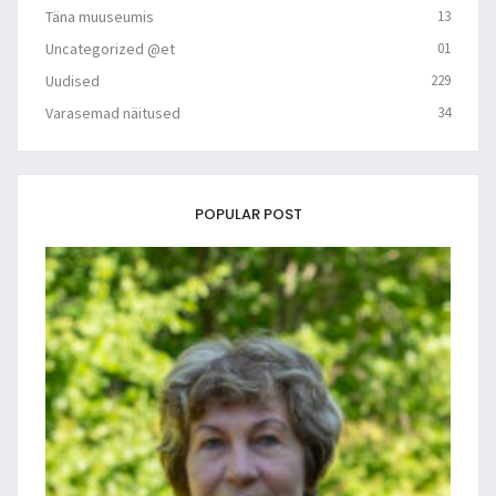
Täna muuseumis
13
Uncategorized @et
01
Uudised
229
Varasemad näitused
34
POPULAR POST