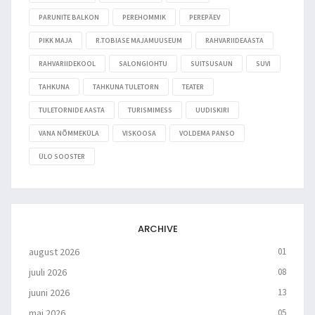
PARUNITE BALKON
PEREHOMMIK
PEREPÄEV
PIKK MAJA
R.TOBIASE MAJAMUUSEUM
RAHVARIIDEAASTA
RAHVARIIDEKOOL
SALONGIOHTU
SUITSUSAUN
SUVI
TAHKUNA
TAHKUNA TULETORN
TEATER
TULETORNIDE AASTA
TURISMIMESS
UUDISKIRI
VANA NÕMMEKÜLA
VISKOOSA
VOLDEMA PANSO
ÜLO SOOSTER
ARCHIVE
august 2026
01
juuli 2026
08
juuni 2026
13
mai 2026
05