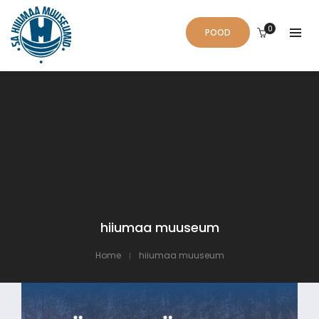
0
POOD
hiiumaa muuseum
Home
hiiumaa muuseum