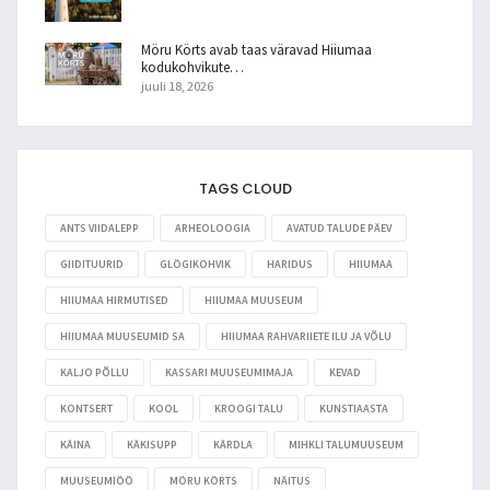
Möru Körts avab taas väravad Hiiumaa
kodukohvikute…
juuli 18, 2026
TAGS CLOUD
ANTS VIIDALEPP
ARHEOLOOGIA
AVATUD TALUDE PÄEV
GIIDITUURID
GLÖGIKOHVIK
HARIDUS
HIIUMAA
HIIUMAA HIRMUTISED
HIIUMAA MUUSEUM
HIIUMAA MUUSEUMID SA
HIIUMAA RAHVARIIETE ILU JA VÕLU
KALJO PÕLLU
KASSARI MUUSEUMIMAJA
KEVAD
KONTSERT
KOOL
KROOGI TALU
KUNSTIAASTA
KÄINA
KÄKISUPP
KÄRDLA
MIHKLI TALUMUUSEUM
MUUSEUMIÖÖ
MÖRU KÖRTS
NÄITUS