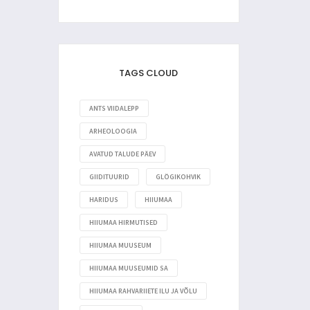
TAGS CLOUD
ANTS VIIDALEPP
ARHEOLOOGIA
AVATUD TALUDE PÄEV
GIIDITUURID
GLÖGIKOHVIK
HARIDUS
HIIUMAA
HIIUMAA HIRMUTISED
HIIUMAA MUUSEUM
HIIUMAA MUUSEUMID SA
HIIUMAA RAHVARIIETE ILU JA VÕLU