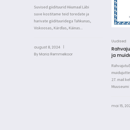
Suvised giidituurid Hiiumaal Läbi
suve kostitame teid toredate ja
harivate giidituuridega Tahkunas,
Viskoosas, Kärdlas, Käinas...
Uudised
|
august 8, 2024
Rahvaju
By
Maria Remmelkoor
ja muid
Rahvajutuõ
muidujutte
27. mail ke
Muuseumi P
mai 15, 20