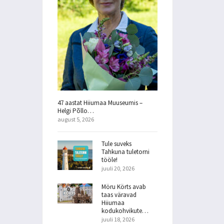
47 aastat Hiiumaa Muuseumis –
Helgi Põllo…
august 5, 2026
Tule suveks
Tahkuna tuletorni
tööle!
juuli 20, 2026
Möru Körts avab
taas väravad
Hiiumaa
kodukohvikute…
juuli 18, 2026