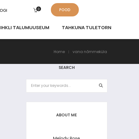
0
POOD
OGI
IHKLI TALUMUUSEUM
TAHKUNA TULETORN
Home
vana nõmmeküla
SEARCH
ABOUT ME
Melody Rose