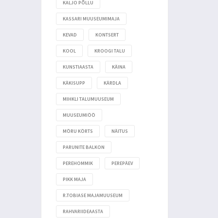
KALJO PÕLLU
KASSARI MUUSEUMIMAJA
KEVAD
KONTSERT
KOOL
KROOGI TALU
KUNSTIAASTA
KÄINA
KÄKISUPP
KÄRDLA
MIHKLI TALUMUUSEUM
MUUSEUMIÖÖ
MÖRU KÖRTS
NÄITUS
PARUNITE BALKON
PEREHOMMIK
PEREPÄEV
PIKK MAJA
R.TOBIASE MAJAMUUSEUM
RAHVARIIDEAASTA