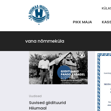
KÜLA
PIKK MAJA
KAS
vana nõmmeküla
Uudised
Suvised giidituurid
Hiiumaal