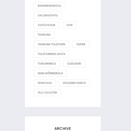
RAHVARIIDEKOOL
SALONGIOHTU
SUITSUSAUN
SUVI
TAHKUNA
TAHKUNA TULETORN
TEATER
TULETORNIDE AASTA
TURISMIMESS
UUDISKIRI
VANA NÕMMEKÜLA
VISKOOSA
VOLDEMA PANSO
ÜLO SOOSTER
ARCHIVE