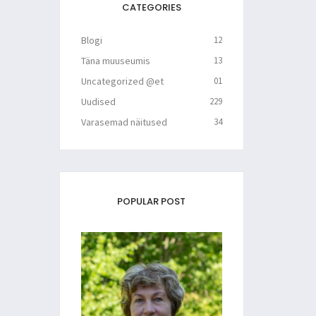
CATEGORIES
Blogi
12
Täna muuseumis
13
Uncategorized @et
01
Uudised
229
Varasemad näitused
34
POPULAR POST