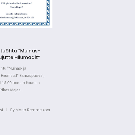
tuõhtu “Muinas-
ujutte Hiiumaalt”
htu "Muinas- ja
 Hiiumaalt" Esmaspäeval,
ll 18.00 toimub Hiiumaa
ikas Majas...
|
24
By
Maria Remmelkoor